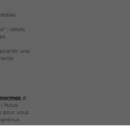
r
médias
" : idéals
les
garantir une
ments
x normes
 ! Nous
s pour vous
imprévus