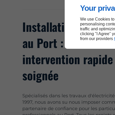
Your priva
We use Cookies to
Installation d’ondu
personalising conte
traffic and optimizi
clicking "I Agree" 
au Port : une
from our providers
intervention rapide
soignée
Spécialisés dans les travaux d'électricit
1997, nous avons su nous imposer com
partenaire de confiance pour les particul
professionnels au Port. Tous les projets