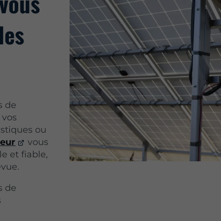
 vous
des
s de
 vos
estiques ou
leur
vous
e et fiable,
évue.
s de
s