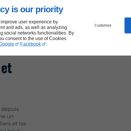
cy is our priority
 improve user experience by
leurs
Customize
nt and ads, as well as analyzing
ng social networks functionalities. By
you consent to the use of Cookies
Google
Facebook
.
 et
é depuis
me un
iers et les
 qui nous