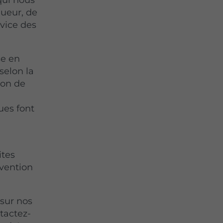
gueur, de
rvice des
se en
selon la
ion de
ues font
ites
rvention
sur nos
ntactez-