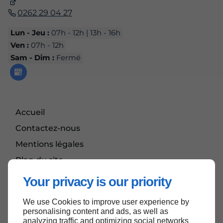
0262 29 04 27
Lun - Jeu :
07h - 12h | 13h - 16h
Ven :
07h - 12h
Sam - Dim :
Fermé
Accueil
Contactez-nous
Mentions légales
Plan du site
Your privacy is our priority
We use Cookies to improve user experience by
Haut de page
personalising content and ads, as well as
analyzing traffic and optimizing social networks